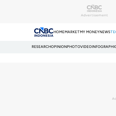
HOME
MARKET
MY MONEY
NEWS
TE
RESEARCH
OPINION
PHOTO
VIDEO
INFOGRAPHI