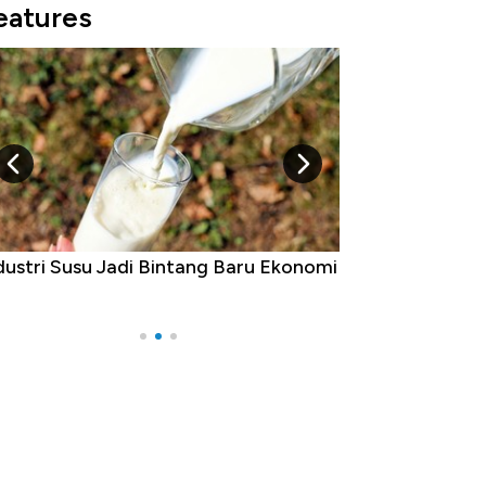
eatures
dustri Susu Jadi Bintang Baru Ekonomi
5 Raja Ekonomi 
Ada Jawa!