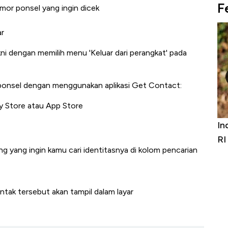
F
omor ponsel yang ingin dicek
ar
kni dengan memilih menu 'Keluar dari perangkat' pada
 ponsel dengan menggunakan aplikasi Get Contact:
y Store atau App Store
Bangkit dari Kubur! Bisnis Furniture &
In
Alas Kaki Tumbuh Double Digit
RI
 yang ingin kamu cari identitasnya di kolom pencarian
ntak tersebut akan tampil dalam layar