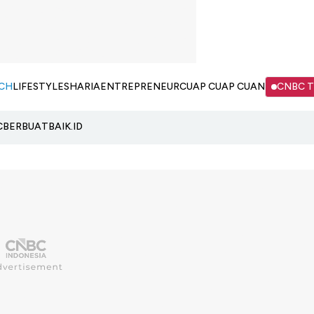
CH
LIFESTYLE
SHARIA
ENTREPRENEUR
CUAP CUAP CUAN
CNBC 
C
BERBUATBAIK.ID