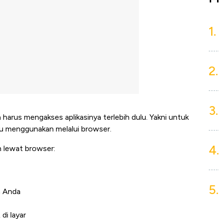
1.
2.
3.
rus mengakses aplikasinya terlebih dulu. Yakni untuk
aru menggunakan melalui browser.
4.
 lewat browser:
5.
n Anda
di layar