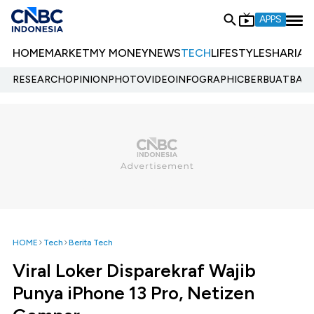
APPS
HOME
MARKET
MY MONEY
NEWS
TECH
LIFESTYLE
SHARIA
E
RESEARCH
OPINION
PHOTO
VIDEO
INFOGRAPHIC
BERBUATBAIK.
HOME
Tech
Berita Tech
Viral Loker Disparekraf Wajib
Punya iPhone 13 Pro, Netizen