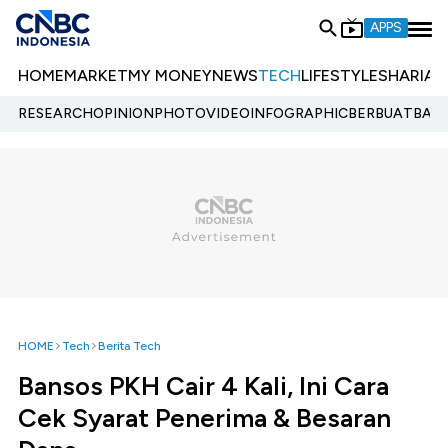
APPS
HOME
MARKET
MY MONEY
NEWS
TECH
LIFESTYLE
SHARIA
E
RESEARCH
OPINION
PHOTO
VIDEO
INFOGRAPHIC
BERBUATBAIK.
HOME
Tech
Berita Tech
Bansos PKH Cair 4 Kali, Ini Cara
Cek Syarat Penerima & Besaran