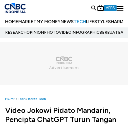
APPS
HOME
MARKET
MY MONEY
NEWS
TECH
LIFESTYLE
SHARIA
E
RESEARCH
OPINION
PHOTO
VIDEO
INFOGRAPHIC
BERBUATBAIK.
HOME
Tech
Berita Tech
Video Jokowi Pidato Mandarin,
Pencipta ChatGPT Turun Tangan