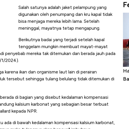
F
Salah satunya adalah jaket pelampung yang
digunakan oleh penumpang dan kru kapal tidak
bisa menjaga mereka lebih lama. Setelah
meninggal, mayatnya tetap mengapung.
Berikutnya badai yang terjadi setelah kapal
tenggelam mungkin membuat mayat-mayat
a jadi penyebab mereka tak ditemukan dan berada jauh pada
6/1/2024).
Ini Kekuatan Uang Embraer Kuasai
Ha
a karena ikan dan organisme laut lain di perairan
Langit Dunia, Pembunuh Boeing-Airbus?
Ba
uk tersebut sehingga tulang belulang tidak ditemukan di
berada di bagian yang disebut kedalaman kompensasi
gandung kalsium karbonat yang sebagian besar terbuat
Ballard kepada NPR.
 itu ada di bawah kedalaman kompensasi kalsium karbonat,