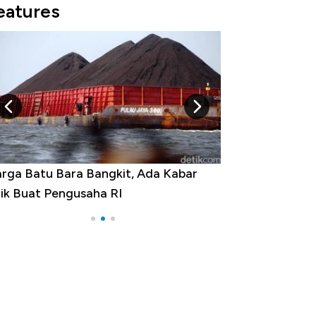
eatures
rga Batu Bara Bangkit, Ada Kabar
Harga Emas Jatu
ik Buat Pengusaha RI
Apa yang Sebena