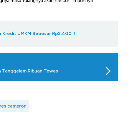
gnya maka tulangnya akan hancur." imbuhnya.
Gap Kredit UMKM Sebesar Rp2.400 T
asa Tenggelam Ribuan Tewas
mes cameron