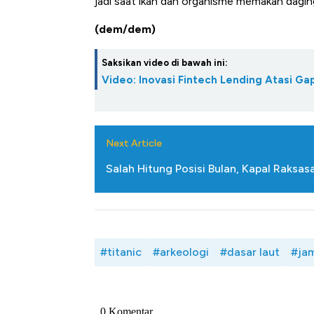
jadi saat ikan dan organisme memakan dagin
(dem/dem)
Saksikan video di bawah ini:
Video: Inovasi Fintech Lending Atasi 
Next Article
Salah Hitung Posisi Bulan, Kapal Raks
#titanic
#arkeologi
#dasar laut
#ja