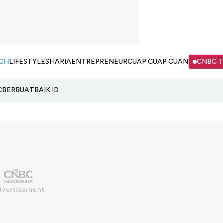
CH
LIFESTYLE
SHARIA
ENTREPRENEUR
CUAP CUAP CUAN
CNBC 
C
BERBUATBAIK.ID