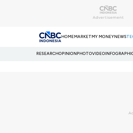
HOME
MARKET
MY MONEY
NEWS
TE
RESEARCH
OPINION
PHOTO
VIDEO
INFOGRAPHI