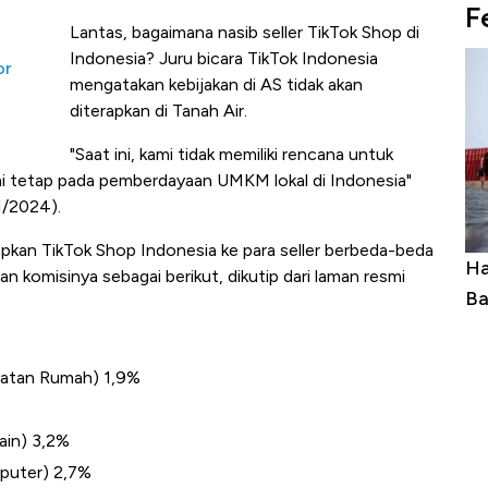
F
Lantas, bagaimana nasib seller TikTok Shop di
Indonesia? Juru bicara TikTok Indonesia
or
mengatakan kebijakan di AS tidak akan
diterapkan di Tanah Air.
"Saat ini, kami tidak memiliki rencana untuk
i tetap pada pemberdayaan UMKM lokal di Indonesia"
1/2024).
rapkan TikTok Shop Indonesia ke para seller berbeda-beda
Ini Kekuatan Uang Embraer Kuasai
Harga Batu
n komisinya sebagai berikut, dikutip dari laman resmi
Langit Dunia, Pembunuh Boeing-Airbus?
Baik Buat 
alatan Rumah) 1,9%
Lain) 3,2%
mputer) 2,7%