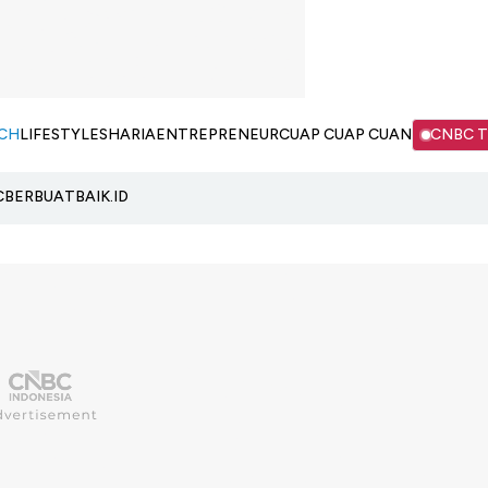
CH
LIFESTYLE
SHARIA
ENTREPRENEUR
CUAP CUAP CUAN
CNBC 
C
BERBUATBAIK.ID