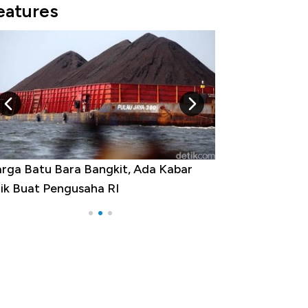
eatures
 Bara Bangkit, Ada Kabar
Harga Emas Jatuh Usai Te
Pengusaha RI
Apa yang Sebenarnya Ter