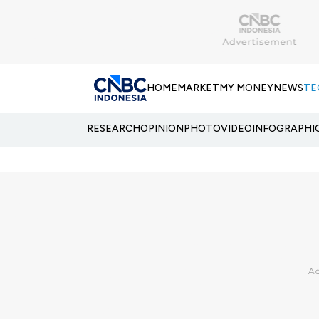
HOME
MARKET
MY MONEY
NEWS
TE
RESEARCH
OPINION
PHOTO
VIDEO
INFOGRAPHI