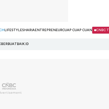
CH
LIFESTYLE
SHARIA
ENTREPRENEUR
CUAP CUAP CUAN
CNBC 
C
BERBUATBAIK.ID