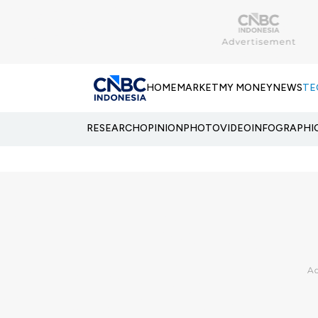
HOME
MARKET
MY MONEY
NEWS
TE
RESEARCH
OPINION
PHOTO
VIDEO
INFOGRAPHI