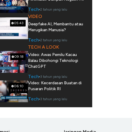
Tech
2 tahun yang lalu
VIDEO
05:43
Deepfake AI, Membantu atau
Merugikan Manusia?
Tech
2 tahun yang lalu
TECH A LOOK
Video: Awas Pemilu Kacau
09:18
Balau Dibohongi Teknologi
ChatGPT
Tech
3 tahun yang lalu
Video: Kecerdasan Buatan di
06:10
Pusaran Politik RI
Tech
3 tahun yang lalu
rmasi
Jaringan Media