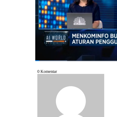
Program Profit, Jumat (15/12/2023).
Bagikan:
#kecerdasan buatan
#ai
#menkominf