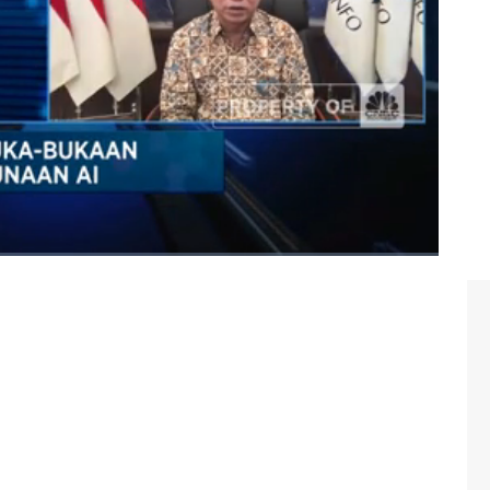
o
#budi arie