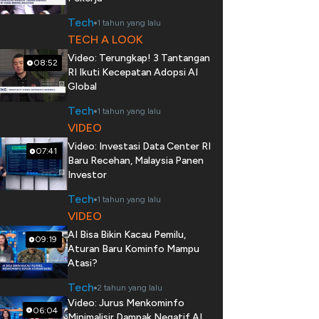
Tech
1 tahun yang lalu
TECH A LOOK
Video: Terungkap! 3 Tantangan
08:52
RI Ikuti Kecepatan Adopsi AI
Global
Tech
1 tahun yang lalu
VIDEO
Video: Investasi Data Center RI
07:41
Baru Recehan, Malaysia Panen
Investor
Tech
1 tahun yang lalu
VIDEO
AI Bisa Bikin Kacau Pemilu,
09:19
Aturan Baru Kominfo Mampu
Atasi?
Tech
2 tahun yang lalu
Video: Jurus Menkominfo
06:04
Minimalisir Dampak Negatif AI