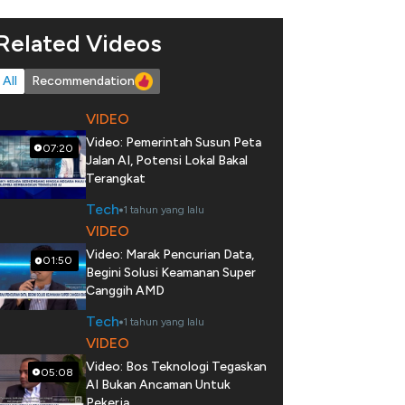
Related Videos
All
Recommendation
VIDEO
Video: Pemerintah Susun Peta
07:20
Jalan AI, Potensi Lokal Bakal
Terangkat
Tech
1 tahun yang lalu
VIDEO
Video: Marak Pencurian Data,
01:50
Begini Solusi Keamanan Super
Canggih AMD
Tech
1 tahun yang lalu
VIDEO
Video: Bos Teknologi Tegaskan
05:08
AI Bukan Ancaman Untuk
Pekerja