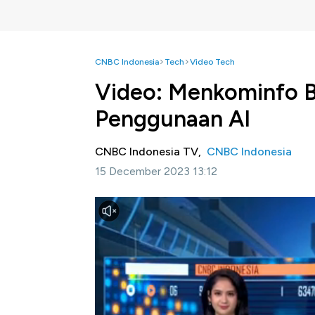
CNBC Indonesia
Tech
Video Tech
Video: Menkominfo 
Penggunaan AI
CNBC Indonesia TV,
CNBC Indonesia
15 December 2023 13:12
Jakarta, CNBC Indonesia
- Kementerian Ko
khusus terkait penggunaan kecerdasan buat
Menteri Komunikasi dan Informatika Bu
pengembangan dan pemanfaatan AI. Budi j
diedarkan pada Desember 2023.
Selengkapnya saksikan dialog Shania Alatas