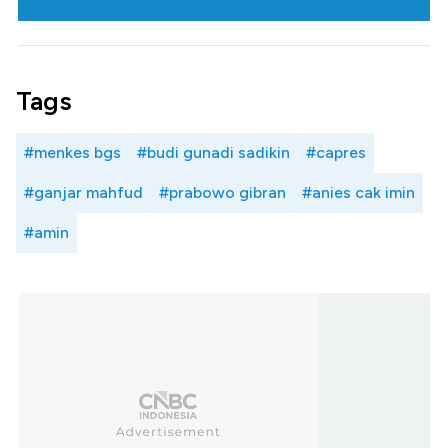
Tags
#menkes bgs
#budi gunadi sadikin
#capres
#ganjar mahfud
#prabowo gibran
#anies cak imin
#amin