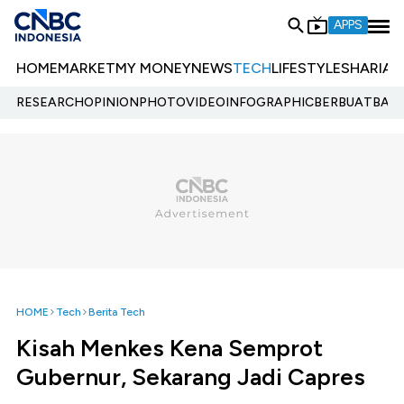
APPS
HOME
MARKET
MY MONEY
NEWS
TECH
LIFESTYLE
SHARIA
E
RESEARCH
OPINION
PHOTO
VIDEO
INFOGRAPHIC
BERBUATBAIK.
HOME
Tech
Berita Tech
Kisah Menkes Kena Semprot
Gubernur, Sekarang Jadi Capres