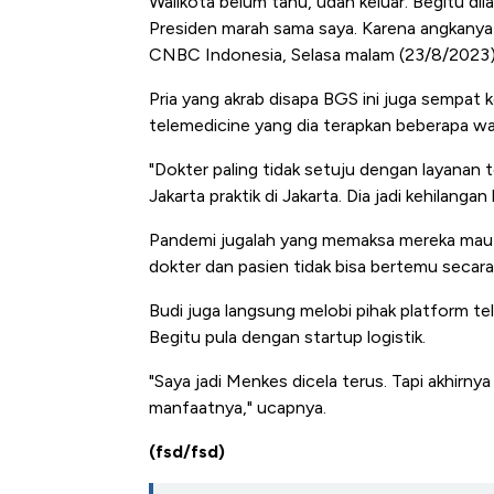
Walikota belum tahu, udah keluar. Begitu di
Presiden marah sama saya. Karena angkanya
CNBC Indonesia, Selasa malam (23/8/2023)
Pria yang akrab disapa BGS ini juga sempat k
telemedicine yang dia terapkan beberapa wak
"Dokter paling tidak setuju dengan layanan 
Jakarta praktik di Jakarta. Dia jadi kehilangan 
Pandemi jugalah yang memaksa mereka mau
dokter dan pasien tidak bisa bertemu secara
Bangkit dari Kubur! Bisnis Fur
Alas Kaki Tumbuh Double Dig
Budi juga langsung melobi pihak platform te
Begitu pula dengan startup logistik.
"Saya jadi Menkes dicela terus. Tapi akhirnya
manfaatnya," ucapnya.
(fsd/fsd)