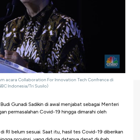
am acara Collaboration For Innovation Tech Confrence di
BC Indonesia/Tri Susilo)
r Budi Gunadi Sadikin di awal menjabat sebagai Menteri
gan permasalahan Covid-19 hingga dimarahi oleh
 RI belum sesuai. Saat itu, hasil tes Covid-19 diberikan
ingga provinsi, yang diduga datanya dapat diubah.