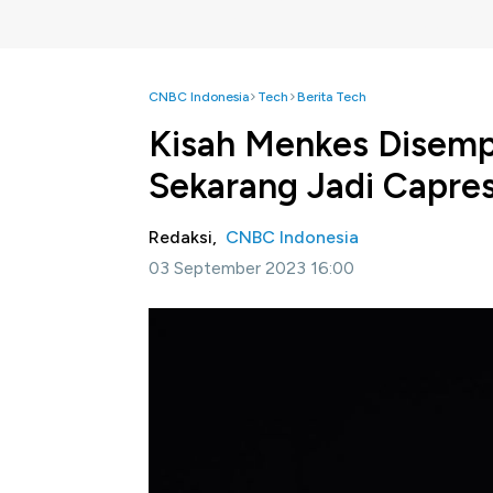
CNBC Indonesia
Tech
Berita Tech
Kisah Menkes Disemp
Sekarang Jadi Capre
Redaksi,
CNBC Indonesia
03 September 2023 16:00