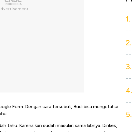
1.
2.
3.
4.
 Google Form. Dengan cara tersebut, Budi bisa mengetahui
5.
ahu.
udah tahu. Karena kan sudah masukin sama labnya. Dinkes,