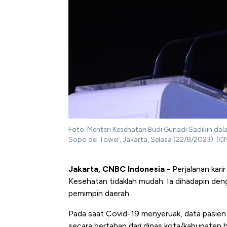
Foto: Menteri Kesehatan Budi Gunadi Sadikin dal
Sopo del Tower, Jakarta, Selasa (22/8/2023). (CN
Jakarta, CNBC Indonesia
- Perjalanan kari
Kesehatan tidaklah mudah. Ia dihadapin den
pemimpin daerah.
Pada saat Covid-19 menyeruak, data pasien di
secara bertahap dari dinas kota/kabupaten h