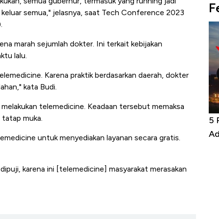
lakukan, semua gubernur, termasuk yang running jadi
F
 keluar semua," jelasnya, saat Tech Conference 2023
.
ena marah sejumlah dokter. Ini terkait kebijakan
tu lalu.
telemedicine. Karena praktik berdasarkan daerah, dokter
lahan," kata Budi.
 melakukan telemedicine. Keadaan tersebut memaksa
 tatap muka.
niture &
Industri Susu Jadi Bintang Baru Ekonomi
5 
it
RI
Ad
lemedicine untuk menyediakan layanan secara gratis.
 dipuji, karena ini [telemedicine] masyarakat merasakan