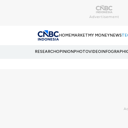
HOME
MARKET
MY MONEY
NEWS
TE
RESEARCH
OPINION
PHOTO
VIDEO
INFOGRAPHI