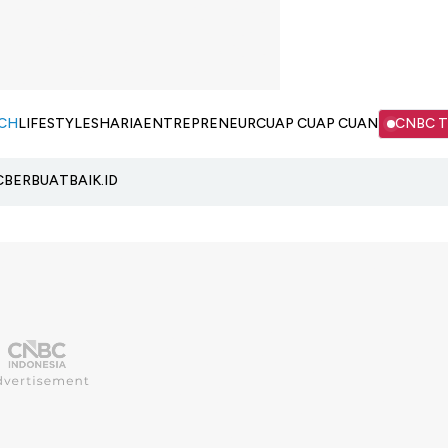
CH
LIFESTYLE
SHARIA
ENTREPRENEUR
CUAP CUAP CUAN
CNBC 
C
BERBUATBAIK.ID