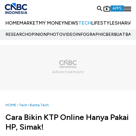
APPS
HOME
MARKET
MY MONEY
NEWS
TECH
LIFESTYLE
SHARIA
E
RESEARCH
OPINION
PHOTO
VIDEO
INFOGRAPHIC
BERBUATBAIK.
HOME
Tech
Berita Tech
Cara Bikin KTP Online Hanya Pakai
HP, Simak!