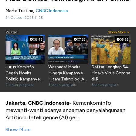
Merta Tristina,
CNBC Indonesia
24 October 2023 11:25
Related
Show More
08:45
07:55
05:26
Jurus Kominfo
Waspada! Hoaks
Daftar Lengkap 54
Cegah Hoaks
Hingga Kampanye
Hoaks Virus Corona
Politik-Kampanye
Hitam Teknologi AI
di RI
Hitam Saat Pemilu
2 tahun yang lalu
di Pemilu
3 tahun yang lalu
6 tahun yang lalu
Jakarta, CNBC Indonesia-
Kemenkominfo
mewanti-wanti adanya ancaman penyalahgunaan
Artificial Intelligence (AI) gel...
Show More