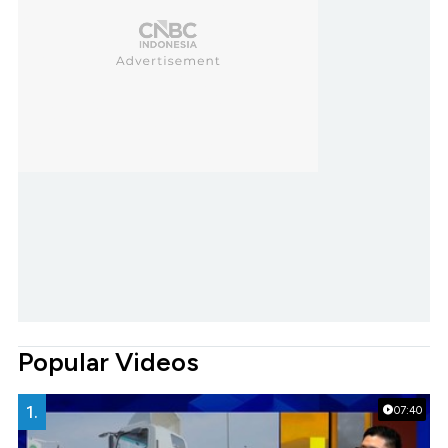
Popular Videos
1.
07:40