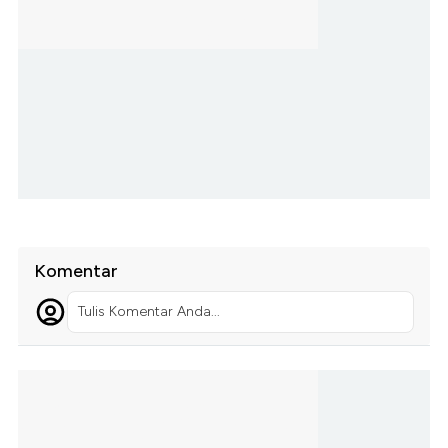
Komentar
Tulis Komentar Anda...