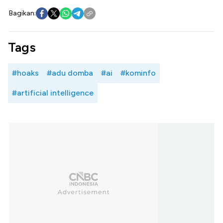
Bagikan:
Tags
#hoaks
#adu domba
#ai
#kominfo
#artificial intelligence