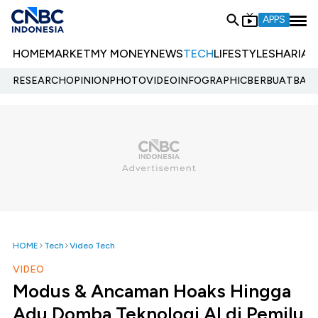
APPS
HOME
MARKET
MY MONEY
NEWS
TECH
LIFESTYLE
SHARIA
E
RESEARCH
OPINION
PHOTO
VIDEO
INFOGRAPHIC
BERBUATBAIK.
HOME
Tech
Video Tech
VIDEO
Modus & Ancaman Hoaks Hingga
Adu Domba Teknologi AI di Pemilu