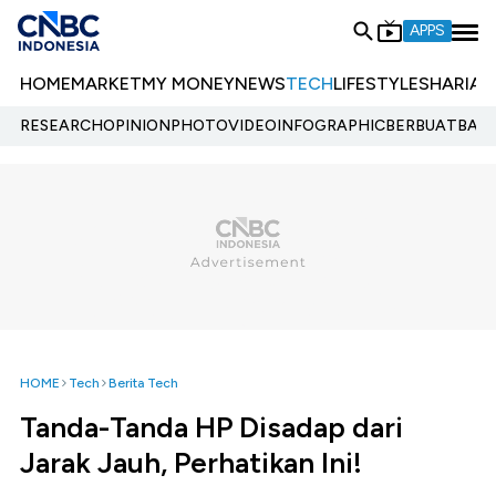
APPS
HOME
MARKET
MY MONEY
NEWS
TECH
LIFESTYLE
SHARIA
E
RESEARCH
OPINION
PHOTO
VIDEO
INFOGRAPHIC
BERBUATBAIK.
HOME
Tech
Berita Tech
Tanda-Tanda HP Disadap dari
Jarak Jauh, Perhatikan Ini!