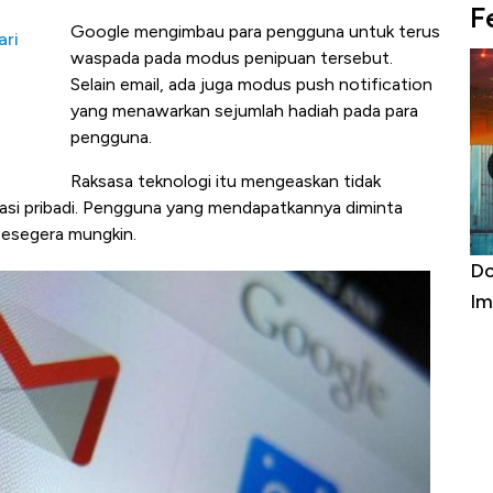
F
Google mengimbau para pengguna untuk terus
ari
waspada pada modus penipuan tersebut.
Selain email, ada juga modus push notification
yang menawarkan sejumlah hadiah pada para
pengguna.
Raksasa teknologi itu mengeaskan tidak
si pribadi. Pengguna yang mendapatkannya diminta
sesegera mungkin.
a Kabar
Harga Emas Jatuh Usai Terbang 3 Hari,
Do
Apa yang Sebenarnya Terjadi?
Im