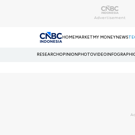
HOME
MARKET
MY MONEY
NEWS
TE
RESEARCH
OPINION
PHOTO
VIDEO
INFOGRAPHI