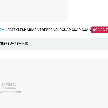
CH
LIFESTYLE
SHARIA
ENTREPRENEUR
CUAP CUAP CUAN
CNBC 
C
BERBUATBAIK.ID