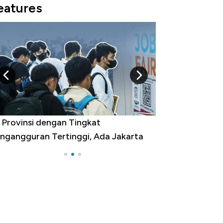
eatures
kan AS, Ini 15 Pemerintah dengan
lanja Terbesar di Dunia