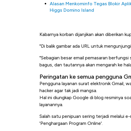
Alasan Menkominfo Tegas Blokir Apli
Higgs Domino Island
Kabarnya korban dijanjikan akan diberikan ku
"Di balik gambar ada URL untuk mengunjungi
"Sebagian besar email pemasaran berfungsi s
bagus, dan tautannya akan mengarah ke hal
Kongo Tutup Keran Ekspor, 
Peringatan ke semua pengguna Gm
Tembaga Terbang ke Zona B
Pengguna layanan surat elektronik Gmail, w
hacker agar tak jadi mangsa.
Hal ini diungkap Google di blog resminya so
layanannya.
Salah satu penipuan sering terjadi melalui e
'Penghargaan Program Online'.