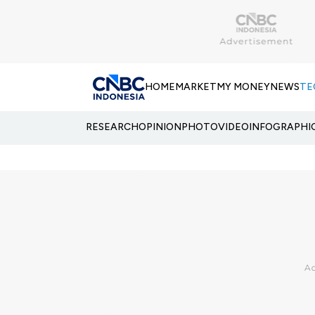
HOME
MARKET
MY MONEY
NEWS
TE
RESEARCH
OPINION
PHOTO
VIDEO
INFOGRAPHI