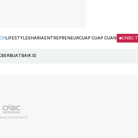
CH
LIFESTYLE
SHARIA
ENTREPRENEUR
CUAP CUAP CUAN
CNBC 
C
BERBUATBAIK.ID