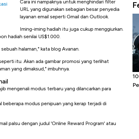
Cara ini nampaknya untuk menghindari filter
F
kasi
URL yang digunakan sebagian besar penyedia
layanan email seperti Gmail dan Outlook.
Iming-iming hadiah itu juga cukup menggiurkan.
pon hadiah senilai US$1.000.
 sebuah halaman," kata blog Avanan.
eperti itu. Akan ada gambar promosi yang terlihat
aman yang dimaksud," imbuhnya.
Harga
10 Provinsi dengan Tingkat
Bu
ail
erbahaya
Pengangguran Tertinggi, Ada Jakarta
Be
ajib mengenali modus terbaru yang dilancarkan para
al beberapa modus penipuan yang kerap terjadi di
-mail palsu dengan judul 'Online Reward Program' atau