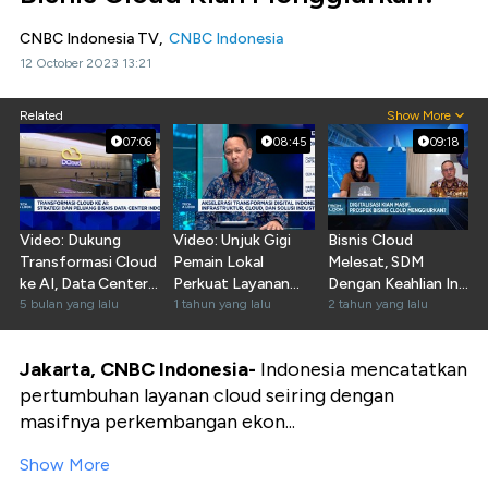
CNBC Indonesia TV,
CNBC Indonesia
12 October 2023 13:21
Related
Show More
07:06
08:45
09:18
Video: Dukung
Video: Unjuk Gigi
Bisnis Cloud
Transformasi Cloud
Pemain Lokal
Melesat, SDM
ke AI, Data Center
Perkuat Layanan
Dengan Keahlian Ini
"Wajib" Punya Ini
5 bulan yang lalu
Internet - Data
1 tahun yang lalu
Banyak Dicari!
2 tahun yang lalu
Center
Jakarta, CNBC Indonesia-
Indonesia mencatatkan
pertumbuhan layanan cloud seiring dengan
masifnya perkembangan ekon...
Show More