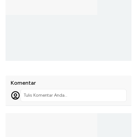
Komentar
Tulis Komentar Anda...