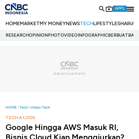
APPS
HOME
MARKET
MY MONEY
NEWS
TECH
LIFESTYLE
SHARIA
E
RESEARCH
OPINION
PHOTO
VIDEO
INFOGRAPHIC
BERBUATBAIK.
HOME
Tech
Video Tech
TECH A LOOK
Google Hingga AWS Masuk RI,
Bisnis Cloud Kian Menggiurkan?