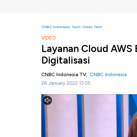
CNBC Indonesia
Tech
Video Tech
VIDEO
Layanan Cloud AWS Ba
Digitalisasi
CNBC Indonesia TV,
CNBC Indonesia
26 January 2022 12:05
Jakarta, CNBC Indonesia-
Pelaku industri
dari Penyedia layanan cloud, Amazon Web S
transformasi bisnis digital di Indonesia.
Managing Director ASEAN AWS, Conor
setidaknya dapat mendapatkan 6 manfaat 