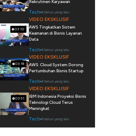
Rekrutmen Karyawan
Tech
6 tahun yang lalu
VIDEO EKSKLUSIF
AWS Tingkatkan Sistem
03:10
Keamanan di Bisnis Layanan
Data
Tech
6 tahun yang lalu
VIDEO EKSKLUSIF
03:19
AWS: Cloud System Dorong
Pertumbuhan Bisnis Startup
Tech
6 tahun yang lalu
VIDEO EKSKLUSIF
IBM Indonesia Proyeksi Bisnis
03:51
Teknologi Cloud Terus
Meningkat
Tech
6 tahun yang lalu