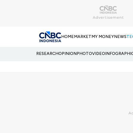
HOME
MARKET
MY MONEY
NEWS
TE
RESEARCH
OPINION
PHOTO
VIDEO
INFOGRAPHI