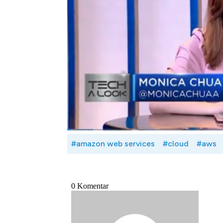
dan keadilan, penghematan biaya hingga 
kenyamanan pelayanan.
Seperti apa layanan komputasi awan yang 
dengan Managing Director ASEAN AWS
26/01/2022)
Bagikan:
#amazon web services
#cloud
#aws