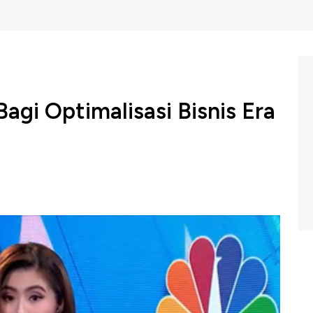
gi Optimalisasi Bisnis Era
 nasional menyambut baik masuknya layanan data center
ervices, Inc. (AWS) yang diharapkan dapat menopang
 McNamara menyebutkan pelanggan layanan cloud
bagi perkembangan bisnis mulai dari layanan keamanan