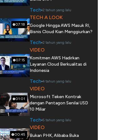
Tech
2 tahun yang lalu
TECH A LOOK
07:18
Google Hingga AWS Masuk RI,
Bisnis Cloud Kian Menggiurkan?
Tech
2 tahun yang lalu
VIDEO
Komitmen AWS Hadirkan
07:15
Layanan Cloud Berkualitas di
Indonesia
Tech
4 tahun yang lalu
VIDEO
Microsoft Teken Kontrak
01:01
dengan Pentagon Senilai USD
10 Miliar
Tech
5 tahun yang lalu
VIDEO
00:45
Bukan PHK, Alibaba Buka