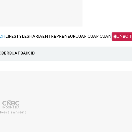
CH
LIFESTYLE
SHARIA
ENTREPRENEUR
CUAP CUAP CUAN
CNBC 
C
BERBUATBAIK.ID