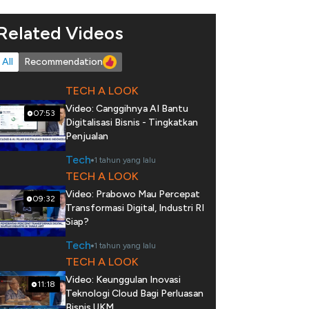
Related Videos
All
Recommendation
TECH A LOOK
Video: Canggihnya AI Bantu
07:53
Digitalisasi Bisnis - Tingkatkan
Penjualan
Tech
1 tahun yang lalu
TECH A LOOK
Video: Prabowo Mau Percepat
09:32
Transformasi Digital, Industri RI
Siap?
Tech
1 tahun yang lalu
TECH A LOOK
Video: Keunggulan Inovasi
11:18
Teknologi Cloud Bagi Perluasan
Bisnis UKM