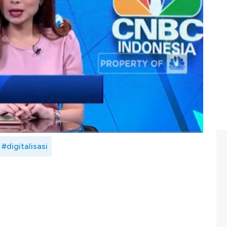
inovasi dan pengelolaan komputasi sekala tinggi bagi
disetiakan AWS? Selengkapnya simak dialog Monica Chua
, Conor McNamara
dalam
Profit,
CNBC
Indonesia (Rabu,
#digitalisasi