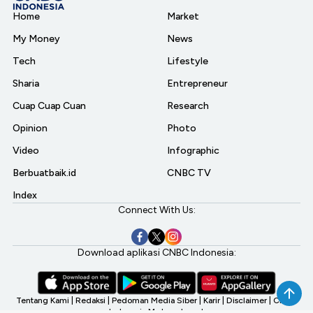
Home
Market
My Money
News
Tech
Lifestyle
Sharia
Entrepreneur
Cuap Cuap Cuan
Research
Opinion
Photo
Video
Infographic
Berbuatbaik.id
CNBC TV
Index
Connect With Us:
Download aplikasi CNBC Indonesia:
Tentang Kami
|
Redaksi
|
Pedoman Media Siber
|
Karir
|
Disclaimer
|
CNBC
Indonesia My Investment