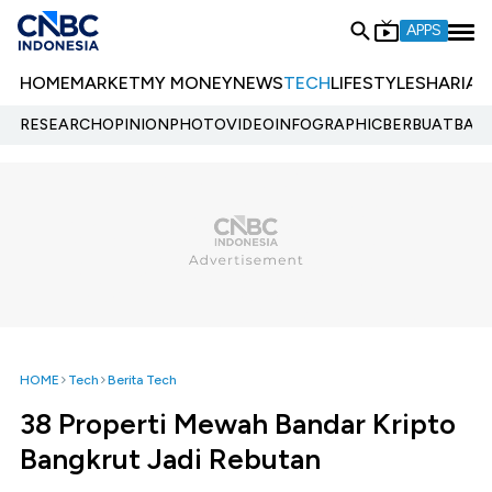
APPS
HOME
MARKET
MY MONEY
NEWS
TECH
LIFESTYLE
SHARIA
E
RESEARCH
OPINION
PHOTO
VIDEO
INFOGRAPHIC
BERBUATBAIK.
HOME
Tech
Berita Tech
38 Properti Mewah Bandar Kripto
Bangkrut Jadi Rebutan