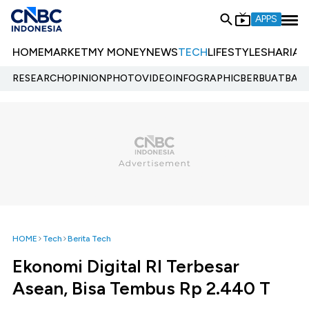
APPS
HOME
MARKET
MY MONEY
NEWS
TECH
LIFESTYLE
SHARIA
E
RESEARCH
OPINION
PHOTO
VIDEO
INFOGRAPHIC
BERBUATBAIK.
HOME
Tech
Berita Tech
Ekonomi Digital RI Terbesar
Asean, Bisa Tembus Rp 2.440 T