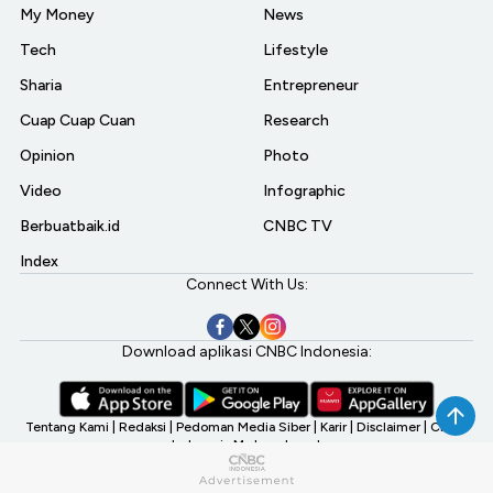
My Money
News
Tech
Lifestyle
Sharia
Entrepreneur
Cuap Cuap Cuan
Research
Opinion
Photo
Video
Infographic
Berbuatbaik.id
CNBC TV
Index
Connect With Us:
Download aplikasi CNBC Indonesia:
Tentang Kami
|
Redaksi
|
Pedoman Media Siber
|
Karir
|
Disclaimer
|
CNBC
Indonesia My Investment
©2026 CNBC Indonesia, A Transmedia Company