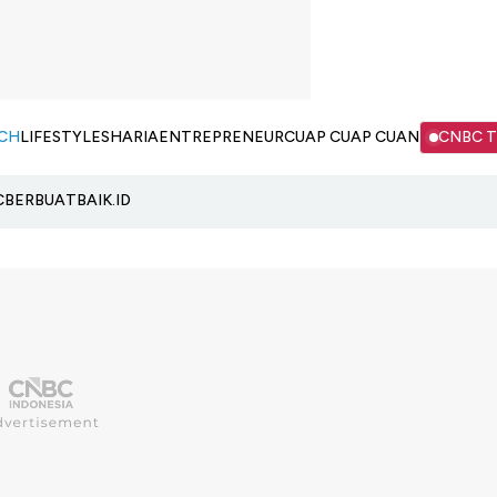
CH
LIFESTYLE
SHARIA
ENTREPRENEUR
CUAP CUAP CUAN
CNBC 
C
BERBUATBAIK.ID