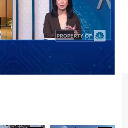
terkait pendaftaran IMEI untuk mencegah beredarnya
san di perbatasan.
n terkait mafia MEI? Selengkapnya simak dialog Shinta
i Perangkat Telematika Indonesia (AIPTI), Ali Soebroto
enin, 31/07/2023)