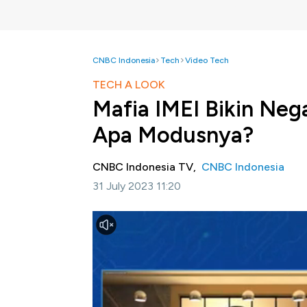
CNBC Indonesia
Tech
Video Tech
TECH A LOOK
Mafia IMEI Bikin Neg
Apa Modusnya?
CNBC Indonesia TV,
CNBC Indonesia
31 July 2023 11:20
Jakarta, CNBC Indonesia-
Bareskrim RI m
International Mobile Equipment Identity a
Perindustrian dan Ditjen Bea Cukai dan meru
kepolisian akan mematikan 191 ribu ponsel 
Ketua Umum Asosiasi Industri Perangkat 