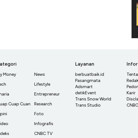
ategori
Layanan
Info
y Money
News
berbuatbaik.id
Tent
Pasangmata
Redak
ech
Lifestyle
Adsmart
Pedom
detikEvent
Karir
haria
Entrepreneur
Trans Snow World
Discl
uap Cuap Cuan
Research
Trans Studio
CNBC 
pini
Foto
ideo
Infografis
ndeks
CNBC TV