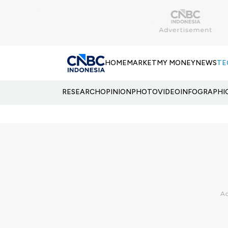
HOME
MARKET
MY MONEY
NEWS
TE
RESEARCH
OPINION
PHOTO
VIDEO
INFOGRAPHI