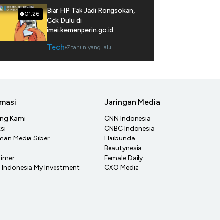
Biar HP Tak Jadi Rongsokan,
01:26
Cek Dulu di
imei.kemenperin.go.id
Tech
7 tahun yang lalu
rmasi
Jaringan Media
ang Kami
CNN Indonesia
si
CNBC Indonesia
an Media Siber
Haibunda
Beautynesia
aimer
Female Daily
Indonesia My Investment
CXO Media