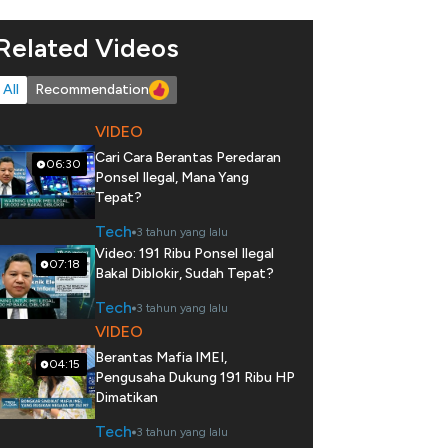
Related Videos
All
Recommendation
VIDEO
Cari Cara Berantas Peredaran
06:30
Ponsel Ilegal, Mana Yang
Tepat?
Tech
3 tahun yang lalu
Video: 191 Ribu Ponsel Ilegal
07:18
Bakal Diblokir, Sudah Tepat?
Tech
3 tahun yang lalu
VIDEO
Berantas Mafia IMEI,
04:15
Pengusaha Dukung 191 Ribu HP
Dimatikan
Tech
3 tahun yang lalu