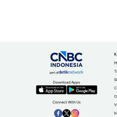
K
M
T
part of
S
Download Apps
C
O
Connect With Us
V
I