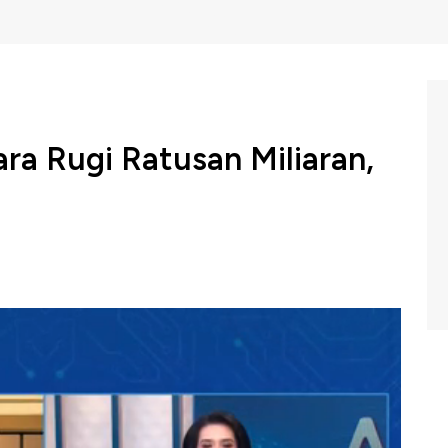
ara Rugi Ratusan Miliaran,
engungkapkan adanya kejahatan penggelapan
tau IMEI yang melibatkan oknum PNS Kementerian
gikan negara melebihi Rp 353 miliar. Imbasnya Pihak
yang melanggar ketentuan IMEI.
Telematika Indonesia (AIPTI), Ali Soebroto Oentaryo