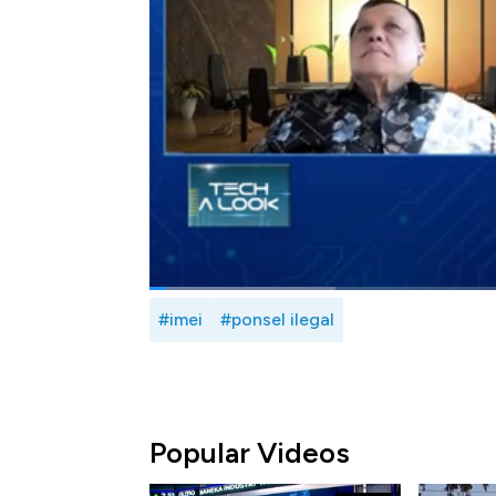
menyebutkan pentingnya penegakan hukum 
ponsel ilegal. Salah satunya terkait pengawa
Seperti apa pelaku usaha melihat kejahata
Zahara dengan Ketua Umum Asosiasi Industr
Oentaryo dalam Profit,
CNBC
Indonesia (S
Bagikan:
#imei
#ponsel ilegal
Popular Videos