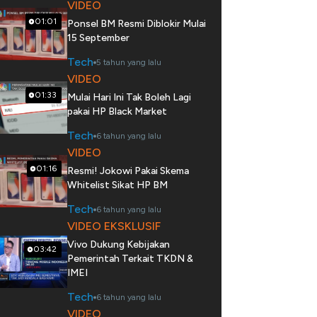
VIDEO
01:01
Ponsel BM Resmi Diblokir Mulai
15 September
Tech
5 tahun yang lalu
VIDEO
01:33
Mulai Hari Ini Tak Boleh Lagi
pakai HP Black Market
Tech
6 tahun yang lalu
VIDEO
01:16
Resmi! Jokowi Pakai Skema
Whitelist Sikat HP BM
Tech
6 tahun yang lalu
VIDEO EKSKLUSIF
Vivo Dukung Kebijakan
03:42
Pemerintah Terkait TKDN &
IMEI
Tech
6 tahun yang lalu
VIDEO