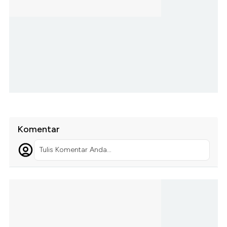
Komentar
Tulis Komentar Anda...