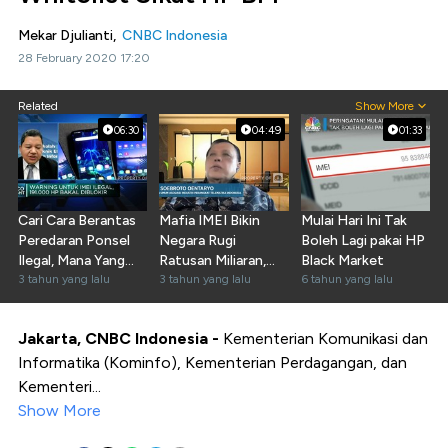
Mekar Djulianti,
CNBC Indonesia
28 February 2020 17:20
Related
Show More
06:30
04:49
01:33
Cari Cara Berantas
Mafia IMEI Bikin
Mulai Hari Ini Tak
Peredaran Ponsel
Negara Rugi
Boleh Lagi pakai HP
Ilegal, Mana Yang
Ratusan Miliaran,
Black Market
Tepat?
3 tahun yang lalu
Apa Modusnya?
3 tahun yang lalu
6 tahun yang lalu
Jakarta, CNBC Indonesia -
Kementerian Komunikasi dan
Informatika (Kominfo), Kementerian Perdagangan, dan
Kementeri...
Show More