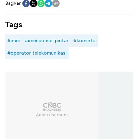
Bagikan:
Tags
#imei
#imei ponsel pintar
#kominfo
#operator telekomunikasi