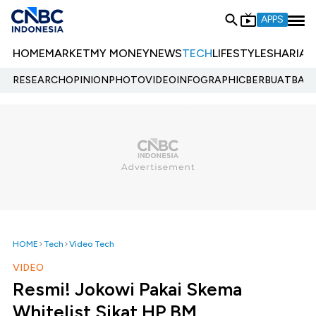
APPS
HOME
MARKET
MY MONEY
NEWS
TECH
LIFESTYLE
SHARIA
E
RESEARCH
OPINION
PHOTO
VIDEO
INFOGRAPHIC
BERBUATBAIK.
HOME
Tech
Video Tech
VIDEO
Resmi! Jokowi Pakai Skema
Whitelist Sikat HP BM