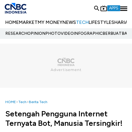
APPS
HOME
MARKET
MY MONEY
NEWS
TECH
LIFESTYLE
SHARIA
E
RESEARCH
OPINION
PHOTO
VIDEO
INFOGRAPHIC
BERBUATBAIK.
HOME
Tech
Berita Tech
Setengah Pengguna Internet
Ternyata Bot, Manusia Tersingkir!