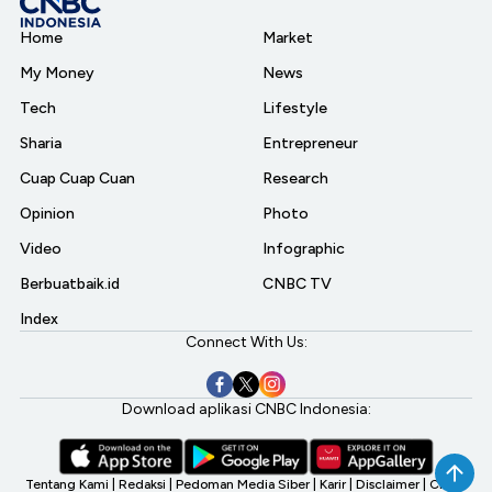
Home
Market
My Money
News
Tech
Lifestyle
Sharia
Entrepreneur
Cuap Cuap Cuan
Research
Opinion
Photo
Video
Infographic
Berbuatbaik.id
CNBC TV
Index
Connect With Us:
Download aplikasi CNBC Indonesia:
Tentang Kami
|
Redaksi
|
Pedoman Media Siber
|
Karir
|
Disclaimer
|
CNBC