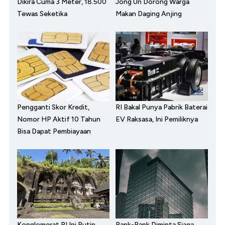
Dikira Cuma 3 Meter, 18.500
Jong Un Dorong Warga
Tewas Seketika
Makan Daging Anjing
Pengganti Skor Kredit,
RI Bakal Punya Pabrik Baterai
Nomor HP Aktif 10 Tahun
EV Raksasa, Ini Pemiliknya
Bisa Dapat Pembiayaan
Konglomerat RI Ini Rutin
Bank-Bank Diminta Siaga