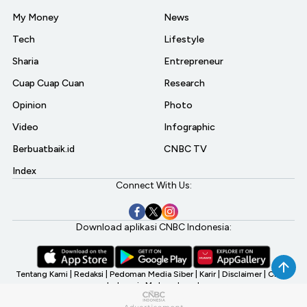
My Money
News
Tech
Lifestyle
Sharia
Entrepreneur
Cuap Cuap Cuan
Research
Opinion
Photo
Video
Infographic
Berbuatbaik.id
CNBC TV
Index
Connect With Us:
Download aplikasi CNBC Indonesia:
Tentang Kami
|
Redaksi
|
Pedoman Media Siber
|
Karir
|
Disclaimer
|
CNBC
Indonesia My Investment
©2026 CNBC Indonesia, A Transmedia Company