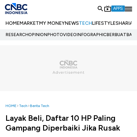
APPS
HOME
MARKET
MY MONEY
NEWS
TECH
LIFESTYLE
SHARIA
E
RESEARCH
OPINION
PHOTO
VIDEO
INFOGRAPHIC
BERBUATBAIK.
HOME
Tech
Berita Tech
Layak Beli, Daftar 10 HP Paling
Gampang Diperbaiki Jika Rusak