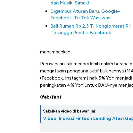
dan Musik, Simak!
Digempur Aturan Baru, Google-
Facebook-TikTok Was-was
Beli Rumah Rp 2,3 T, Konglomerat RI
Tetangga Pendiri Facebook
menambahkan.
Perusahaan tak merinci lebih dalam berapa 
mengatakan pengguna aktif bulanannya (MAU
Kongo Tutup Ke
(Facebook, Instagram) naik 5% YoY menjadi 3,
Tembaga Terba
peningkatan 4% YoY untuk DAU-nya menjadi 
(fab/fab)
Saksikan video di bawah ini:
Video: Inovasi Fintech Lending Atasi 