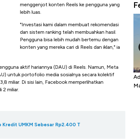
F
menggenjot konten Reels ke pengguna yang
lebih luas.
"Investasi kami dalam membuat rekomendasi
dan sistem ranking telah membuahkan hasil.
Pengguna bisa lebih mudah bertemu dengan
konten yang mereka cari di Reels dan iklan," ia
pengguna aktif hariannya (DAU) di Reels. Namun, Meta
) untuk portofolio media sosialnya secara kolektif
ran Ekspor, Harga
Adu Panas Kinerja Emiten Min
8 miliar. Di sisi lain, Facebook memperlihatkan
ng ke Zona Berbahaya
Mana yang Cuannya Paling M
2 miliar.
Gap Kredit UMKM Sebesar Rp2.400 T