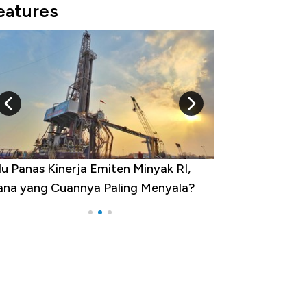
eatures
yak RI,
10 Provinsi dengan Tingkat
enyala?
Pengangguran Tertinggi, Ada Jakarta