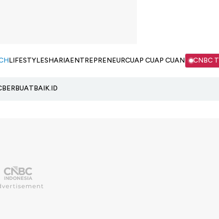
CH
LIFESTYLE
SHARIA
ENTREPRENEUR
CUAP CUAP CUAN
CNBC 
C
BERBUATBAIK.ID