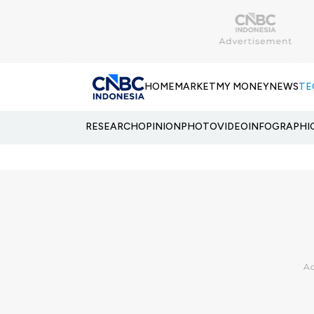
HOME
MARKET
MY MONEY
NEWS
TE
RESEARCH
OPINION
PHOTO
VIDEO
INFOGRAPHI