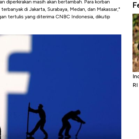
an diperkirakan masih akan bertambah. Para korban
F
 terbanyak di Jakarta, Surabaya, Medan, dan Makassar,"
an tertulis yang diterima CNBC Indonesia, dikutip
Bangkit dari Kubur! Bisnis Furniture &
In
Alas Kaki Tumbuh Double Digit
RI