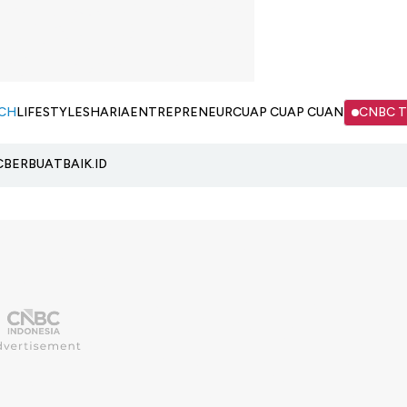
CH
LIFESTYLE
SHARIA
ENTREPRENEUR
CUAP CUAP CUAN
CNBC 
C
BERBUATBAIK.ID