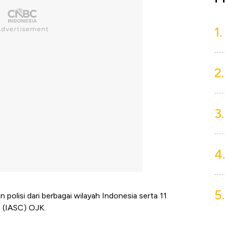
1.
2.
3.
4.
5.
n polisi dari berbagai wilayah Indonesia serta 11
 (IASC) OJK.