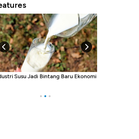
eatures
dustri Susu Jadi Bintang Baru Ekonomi
5 Raja Ekonomi 
Ada Jawa!