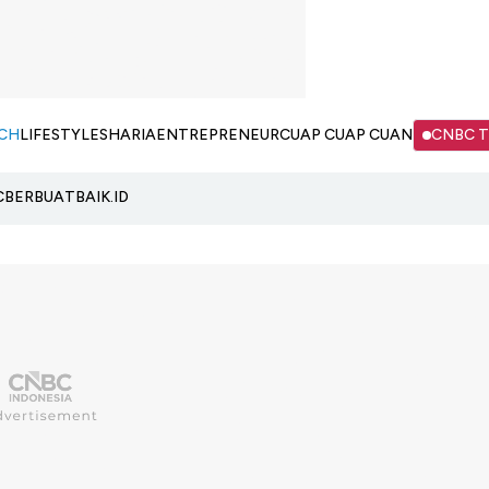
CH
LIFESTYLE
SHARIA
ENTREPRENEUR
CUAP CUAP CUAN
CNBC 
C
BERBUATBAIK.ID