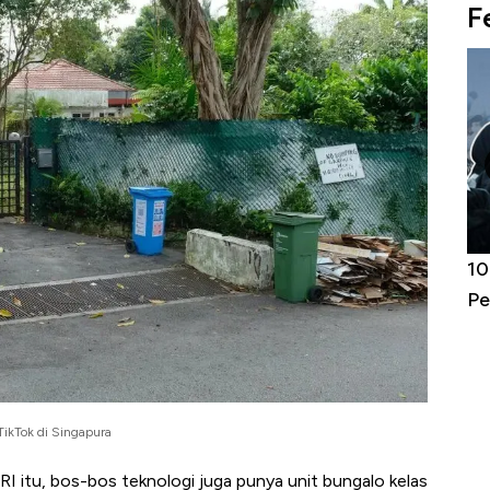
F
Harga
Adu Panas Kinerja Emiten Minyak RI,
10
erbahaya
Mana yang Cuannya Paling Menyala?
Pe
ikTok di Singapura
RI itu, bos-bos teknologi juga punya unit bungalo kelas