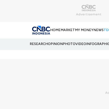
HOME
MARKET
MY MONEY
NEWS
TE
RESEARCH
OPINION
PHOTO
VIDEO
INFOGRAPHI