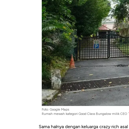
Kongo Tutup Keran Ekspor, 
Tembaga Terbang ke Zona B
Foto: Google Maps
Rumah mewah kategori Good Class Bungalow milik CEO T
Sama halnya dengan keluarga crazy rich asal 