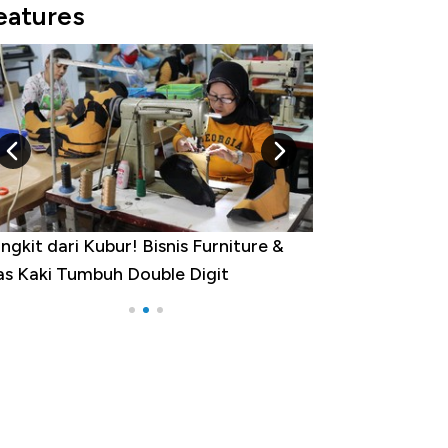
eatures
ngkit dari Kubur! Bisnis Furniture &
Industri Susu J
as Kaki Tumbuh Double Digit
RI