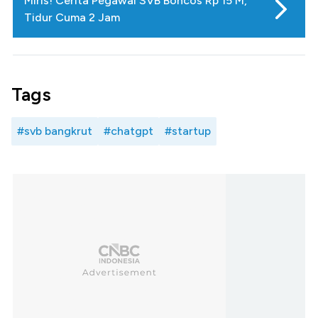
Miris! Cerita Pegawai SVB Boncos Rp 15 M,
Tidur Cuma 2 Jam
Tags
#svb bangkrut
#chatgpt
#startup