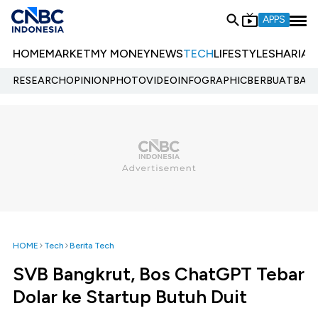
APPS
HOME
MARKET
MY MONEY
NEWS
TECH
LIFESTYLE
SHARIA
E
RESEARCH
OPINION
PHOTO
VIDEO
INFOGRAPHIC
BERBUATBAIK.
HOME
Tech
Berita Tech
SVB Bangkrut, Bos ChatGPT Tebar
Dolar ke Startup Butuh Duit