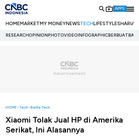
APPS
HOME
MARKET
MY MONEY
NEWS
TECH
LIFESTYLE
SHARIA
E
RESEARCH
OPINION
PHOTO
VIDEO
INFOGRAPHIC
BERBUATBAIK.
HOME
Tech
Berita Tech
Xiaomi Tolak Jual HP di Amerika
Serikat, Ini Alasannya