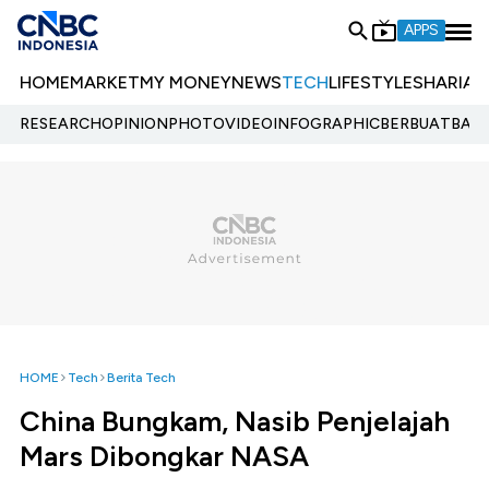
APPS
HOME
MARKET
MY MONEY
NEWS
TECH
LIFESTYLE
SHARIA
E
RESEARCH
OPINION
PHOTO
VIDEO
INFOGRAPHIC
BERBUATBAIK.
HOME
Tech
Berita Tech
China Bungkam, Nasib Penjelajah
Mars Dibongkar NASA