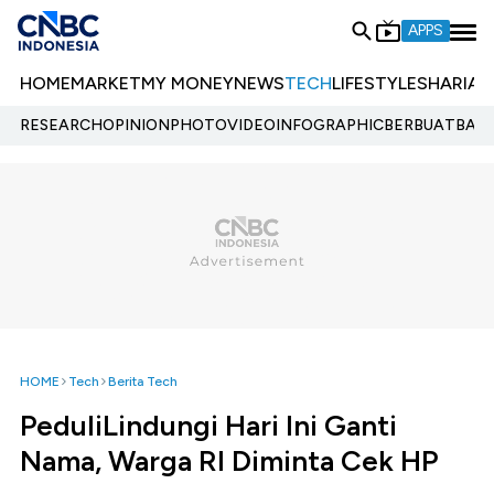
APPS
HOME
MARKET
MY MONEY
NEWS
TECH
LIFESTYLE
SHARIA
E
RESEARCH
OPINION
PHOTO
VIDEO
INFOGRAPHIC
BERBUATBAIK.
HOME
Tech
Berita Tech
PeduliLindungi Hari Ini Ganti
Nama, Warga RI Diminta Cek HP