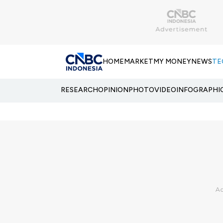
HOME
MARKET
MY MONEY
NEWS
TE
RESEARCH
OPINION
PHOTO
VIDEO
INFOGRAPHI