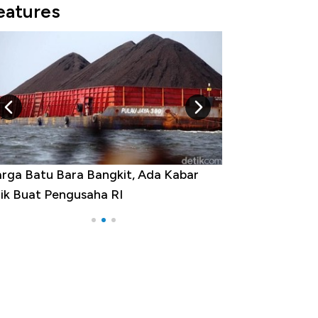
eatures
rga Batu Bara Bangkit, Ada Kabar
Harga Emas Jatu
ik Buat Pengusaha RI
Apa yang Sebena