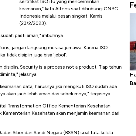
sertifikat ISO itu yang mencerminkan
F
keamanan," kata Alfons saat dihubungi CNBC
Indonesia melalui pesan singkat, Kamis
(23/2/2023).
 sudah pasti aman," imbuhnya.
lfons, jangan langsung merasa jumawa. Karena ISO
ka tidak disiplin juga bisa 'jebol'.
an disiplin. Security is a process not a product. Tiap tahun
diminta," jelasnya.
Ini Kekuatan Uang Embraer Kuasai
Ha
Langit Dunia, Pembunuh Boeing-Airbus?
Ba
 keamanan data, harusnya jika mengikuti ISO sudah ada
nya akan jauh lebih aman dari sebelumnya," tegasnya.
gital Transformation Office Kementerian Kesehatan
ak Kementerian Kesehatan akan menjamin keamanan dari
adan Siber dan Sandi Negara (BSSN) soal tata kelola.