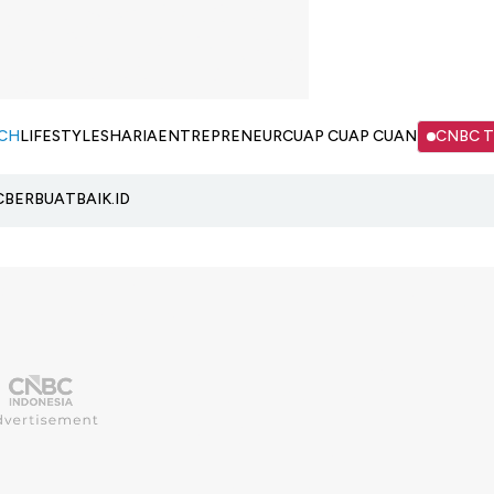
CH
LIFESTYLE
SHARIA
ENTREPRENEUR
CUAP CUAP CUAN
CNBC 
C
BERBUATBAIK.ID