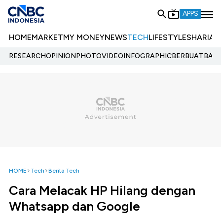
APPS
HOME
MARKET
MY MONEY
NEWS
TECH
LIFESTYLE
SHARIA
E
RESEARCH
OPINION
PHOTO
VIDEO
INFOGRAPHIC
BERBUATBAIK.
HOME
Tech
Berita Tech
Cara Melacak HP Hilang dengan
Whatsapp dan Google