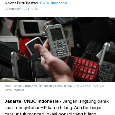
Novina Putri Bestari,
CNBC Indonesia
22 February 2023 10:20
Foto: Ilustrasi Limbah HP (Photo credit should read GREG BAKER/AFP via
Getty Images)
Jakarta, CNBC Indonesia -
Jangan langsung panik
saat mengetahui HP kamu hilang. Ada berbagai
cara untuk mencari lokasi ponsel yang hilang