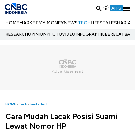
APPS
HOME
MARKET
MY MONEY
NEWS
TECH
LIFESTYLE
SHARIA
E
RESEARCH
OPINION
PHOTO
VIDEO
INFOGRAPHIC
BERBUATBAIK.
HOME
Tech
Berita Tech
Cara Mudah Lacak Posisi Suami
Lewat Nomor HP