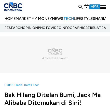
APPS
HOME
MARKET
MY MONEY
NEWS
TECH
LIFESTYLE
SHARIA
E
RESEARCH
OPINION
PHOTO
VIDEO
INFOGRAPHIC
BERBUATBAIK.
HOME
Tech
Berita Tech
Bak Hilang Ditelan Bumi, Jack Ma
Alibaba Ditemukan di Sini!