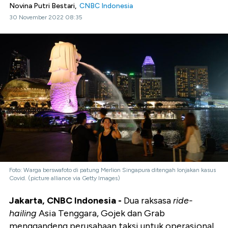
Novina Putri Bestari,
CNBC Indonesia
30 November 2022 08:35
Foto: Warga berswafoto di patung Merlion Singapura ditengah lonjakan kasus
Covid. (picture alliance via Getty Images)
Jakarta, CNBC Indonesia -
Dua raksasa
ride-
hailing
Asia Tenggara, Gojek dan Grab
menggandeng perusahaan taksi untuk operasional