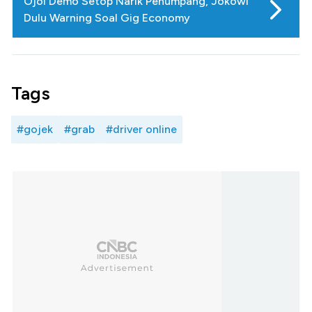
Ojol Demo Setop Narik Penumpang, Jokowi
Dulu Warning Soal Gig Economy
Tags
#gojek
#grab
#driver online