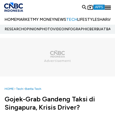
APPS
HOME
MARKET
MY MONEY
NEWS
TECH
LIFESTYLE
SHARIA
E
RESEARCH
OPINION
PHOTO
VIDEO
INFOGRAPHIC
BERBUATBAIK.
HOME
Tech
Berita Tech
Gojek-Grab Gandeng Taksi di
Singapura, Krisis Driver?