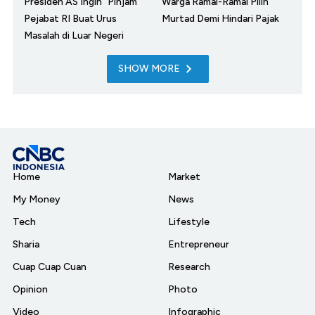
Presiden AS Ingin "Pinjam"
Warga Ramai-Ramai Pilih
Pejabat RI Buat Urus
Murtad Demi Hindari Pajak
Masalah di Luar Negeri
SHOW MORE
Home
Market
My Money
News
Tech
Lifestyle
Sharia
Entrepreneur
Cuap Cuap Cuan
Research
Opinion
Photo
Video
Infographic