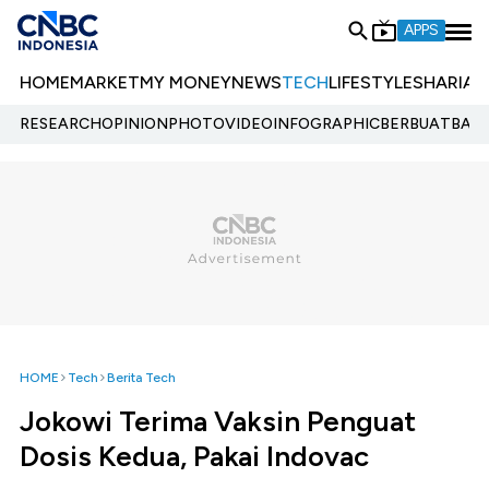
APPS
HOME
MARKET
MY MONEY
NEWS
TECH
LIFESTYLE
SHARIA
E
RESEARCH
OPINION
PHOTO
VIDEO
INFOGRAPHIC
BERBUATBAIK.
HOME
Tech
Berita Tech
Jokowi Terima Vaksin Penguat
Dosis Kedua, Pakai Indovac