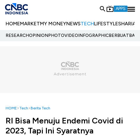
APPS
HOME
MARKET
MY MONEY
NEWS
TECH
LIFESTYLE
SHARIA
E
RESEARCH
OPINION
PHOTO
VIDEO
INFOGRAPHIC
BERBUATBAIK.
HOME
Tech
Berita Tech
RI Bisa Menuju Endemi Covid di
2023, Tapi Ini Syaratnya