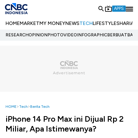
APPS
HOME
MARKET
MY MONEY
NEWS
TECH
LIFESTYLE
SHARIA
E
RESEARCH
OPINION
PHOTO
VIDEO
INFOGRAPHIC
BERBUATBAIK.
HOME
Tech
Berita Tech
iPhone 14 Pro Max ini Dijual Rp 2
Miliar, Apa Istimewanya?