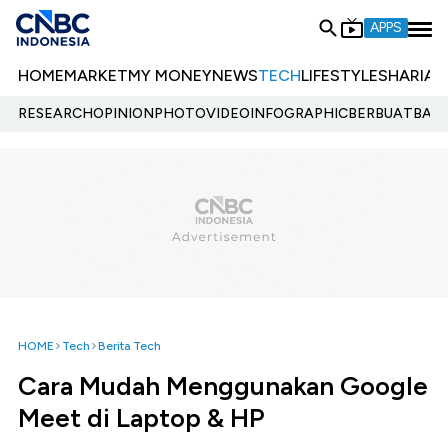
APPS
HOME
MARKET
MY MONEY
NEWS
TECH
LIFESTYLE
SHARIA
E
RESEARCH
OPINION
PHOTO
VIDEO
INFOGRAPHIC
BERBUATBAIK.
HOME
Tech
Berita Tech
Cara Mudah Menggunakan Google
Meet di Laptop & HP