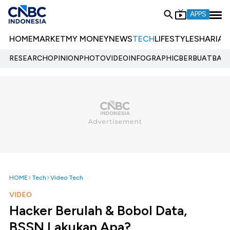
APPS
HOME
MARKET
MY MONEY
NEWS
TECH
LIFESTYLE
SHARIA
E
RESEARCH
OPINION
PHOTO
VIDEO
INFOGRAPHIC
BERBUATBAIK.
HOME
Tech
Video Tech
VIDEO
Hacker Berulah & Bobol Data,
BSSN Lakukan Apa?