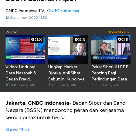
CNBC Indonesia TV,
CNBC Indonesia
12 September 2022 11:52
Related
Show More
21:30
06:36
03:11
Video: Lindungi
Ungkap Hacker
Pakar Siber:UU PDP
Data Nasabah &
Bjorka, Ahli Siber
Penting Bagi
Cegah Fraud,
Sebut Ini Kuncinya!
Perlindungan Data
Aturan Perbankan
10 bulan yang lalu
3 tahun yang lalu
Pribadi
4 tahun yang lalu
Diperkuat
Jakarta, CNBC
Indonesia-
Badan Siber dan Sandi
Negara (BSSN) mendorong peran dan kerjasama
semua pihak untuk bersa...
Show More