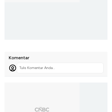
Komentar
Tulis Komentar Anda...