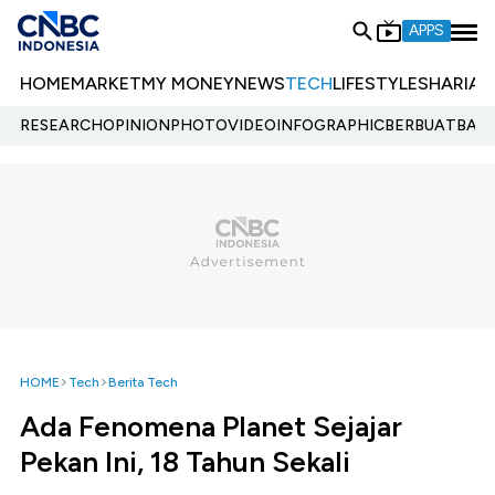
APPS
HOME
MARKET
MY MONEY
NEWS
TECH
LIFESTYLE
SHARIA
E
RESEARCH
OPINION
PHOTO
VIDEO
INFOGRAPHIC
BERBUATBAIK.
HOME
Tech
Berita Tech
Ada Fenomena Planet Sejajar
Pekan Ini, 18 Tahun Sekali