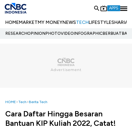
APPS
HOME
MARKET
MY MONEY
NEWS
TECH
LIFESTYLE
SHARIA
E
RESEARCH
OPINION
PHOTO
VIDEO
INFOGRAPHIC
BERBUATBAIK.
HOME
Tech
Berita Tech
Cara Daftar Hingga Besaran
Bantuan KIP Kuliah 2022, Catat!