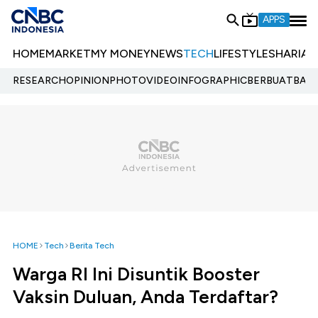
APPS
HOME
MARKET
MY MONEY
NEWS
TECH
LIFESTYLE
SHARIA
E
RESEARCH
OPINION
PHOTO
VIDEO
INFOGRAPHIC
BERBUATBAIK.
HOME
Tech
Berita Tech
Warga RI Ini Disuntik Booster
Vaksin Duluan, Anda Terdaftar?