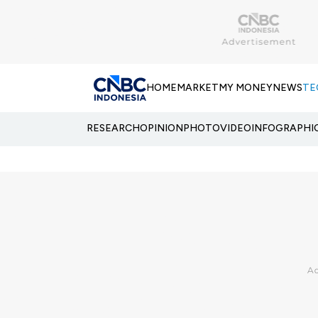
HOME
MARKET
MY MONEY
NEWS
TE
RESEARCH
OPINION
PHOTO
VIDEO
INFOGRAPHI