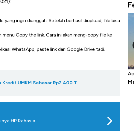
2021):
F
e yang ingin diunggah. Setelah berhasil diupload, file bisa
lih menu Copy the link. Cara ini akan meng-copy file ke
plikasi WhatsApp, paste link dari Google Drive tadi.
ran Ekspor, Harga
Adu Panas Kinerja Emiten Min
ng ke Zona Berbahaya
Mana yang Cuannya Paling M
Gap Kredit UMKM Sebesar Rp2.400 T
Punya HP Rahasia