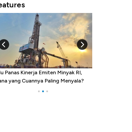
eatures
yak RI,
10 Provinsi dengan Tingkat
enyala?
Pengangguran Tertinggi, Ada Jakarta