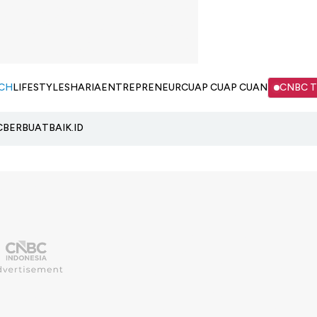
CH
LIFESTYLE
SHARIA
ENTREPRENEUR
CUAP CUAP CUAN
CNBC 
C
BERBUATBAIK.ID