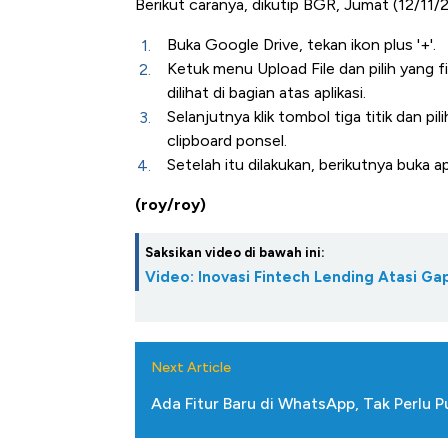
Berikut caranya, dikutip BGR, Jumat (12/11/
Buka Google Drive, tekan ikon plus '+'.
Ketuk menu Upload File dan pilih yang fil
dilihat di bagian atas aplikasi.
Selanjutnya klik tombol tiga titik dan pi
clipboard ponsel.
Setelah itu dilakukan, berikutnya buka a
(roy/roy)
Kongo Tutup Ke
Saksikan video di bawah ini:
Tembaga Terba
Video: Inovasi Fintech Lending Atasi 
Next Article
Ada Fitur Baru di WhatsApp, Tak Perlu 