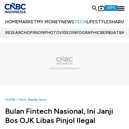
APPS
HOME
MARKET
MY MONEY
NEWS
TECH
LIFESTYLE
SHARIA
E
RESEARCH
OPINION
PHOTO
VIDEO
INFOGRAPHIC
BERBUATBAIK.
HOME
Tech
Berita Tech
Bulan Fintech Nasional, Ini Janji
Bos OJK Libas Pinjol Ilegal