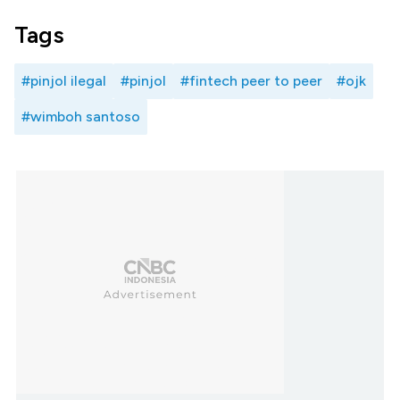
Tags
#pinjol ilegal
#pinjol
#fintech peer to peer
#ojk
#wimboh santoso