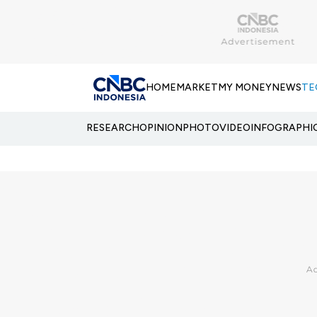
HOME
MARKET
MY MONEY
NEWS
TE
RESEARCH
OPINION
PHOTO
VIDEO
INFOGRAPHI