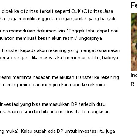
F
icek ke otoritas terkait seperti OJK (Otoritas Jasa
at juga memiliki anggota dengan jumlah yang banyak.
uga memerlukan dokumen izin. "Enggak tahu dapat dari
egulator. membuat kesan akun resmi," ungkapnya.
an transfer kepada akun rekening yang mengatasnamakan
seorangan. Jika masyarakat menemui hal itu, baiknya
Bangkit dari Kubur! Bisnis Furniture &
In
 resmi meminta nasabah melakukan transfer ke rekening
Alas Kaki Tumbuh Double Digit
RI
alam iming-iming dan mengirimkan uang ke rekening
nvestasi yang bisa memasukkan DP terlebih dulu.
rusahaan resmi dan bila ada modus itu kemungkinan
ng muka). Kalau sudah ada DP untuk investasi itu juga