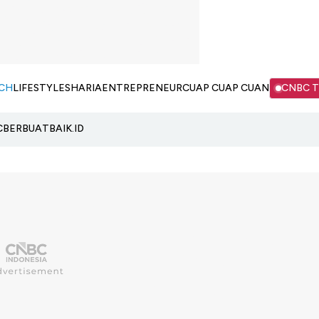
CH
LIFESTYLE
SHARIA
ENTREPRENEUR
CUAP CUAP CUAN
CNBC 
C
BERBUATBAIK.ID