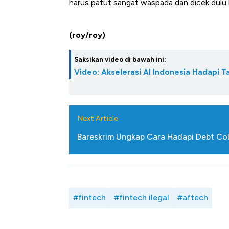
harus patut sangat waspada dan dicek dulu k
(roy/roy)
Saksikan video di bawah ini:
Video: Akselerasi AI Indonesia Hadapi T
Next Article
Bareskrim Ungkap Cara Hadapi Debt Colle
#fintech
#fintech ilegal
#aftech