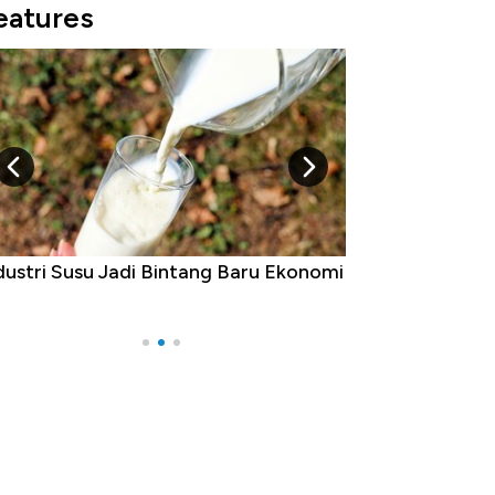
eatures
dustri Susu Jadi Bintang Baru Ekonomi
5 Raja Ekonomi 
Ada Jawa!