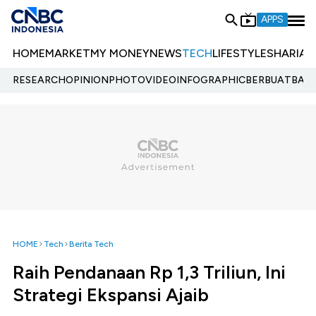
APPS
HOME
MARKET
MY MONEY
NEWS
TECH
LIFESTYLE
SHARIA
E
RESEARCH
OPINION
PHOTO
VIDEO
INFOGRAPHIC
BERBUATBAIK.
HOME
Tech
Berita Tech
Raih Pendanaan Rp 1,3 Triliun, Ini
Strategi Ekspansi Ajaib