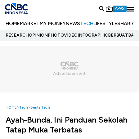
APPS
HOME
MARKET
MY MONEY
NEWS
TECH
LIFESTYLE
SHARIA
E
RESEARCH
OPINION
PHOTO
VIDEO
INFOGRAPHIC
BERBUATBAIK.
HOME
Tech
Berita Tech
Ayah-Bunda, Ini Panduan Sekolah
Tatap Muka Terbatas