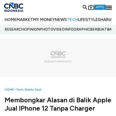
APPS
HOME
MARKET
MY MONEY
NEWS
TECH
LIFESTYLE
SHARIA
E
RESEARCH
OPINION
PHOTO
VIDEO
INFOGRAPHIC
BERBUATBAIK.
HOME
Tech
Berita Tech
Membongkar Alasan di Balik Apple
Jual IPhone 12 Tanpa Charger