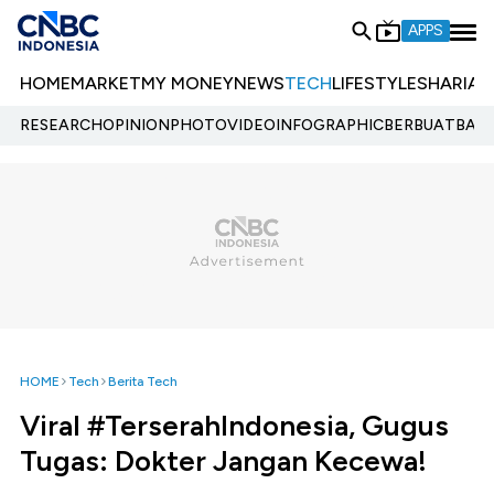
APPS
HOME
MARKET
MY MONEY
NEWS
TECH
LIFESTYLE
SHARIA
E
RESEARCH
OPINION
PHOTO
VIDEO
INFOGRAPHIC
BERBUATBAIK.
HOME
Tech
Berita Tech
Viral #TerserahIndonesia, Gugus
Tugas: Dokter Jangan Kecewa!