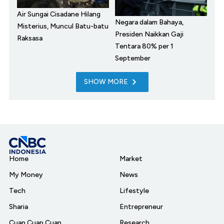
Air Sungai Cisadane Hilang
Negara dalam Bahaya,
Misterius, Muncul Batu-batu
Presiden Naikkan Gaji
Raksasa
Tentara 80% per 1
September
SHOW MORE
Home
Market
My Money
News
Tech
Lifestyle
Sharia
Entrepreneur
Cuap Cuap Cuan
Research